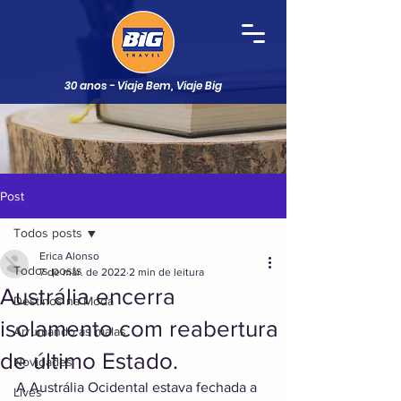
30 anos - Viaje Bem, Viaje Big
Post
Todos posts
Erica Alonso
Todos posts
7 de mar. de 2022
2 min de leitura
Austrália encerra
Destinos na Moda
isolamento com reabertura
Arrumando as malas
de último Estado.
Novidades
A Austrália Ocidental estava fechada a 
Lives