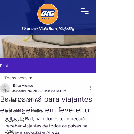
30 anos - Viaje Bem, Viaje Big
Post
Todos posts
Erica Alonso
Todos posts
3 de fev. de 2022
1 min de leitura
Bali reabrirá para viajantes
Destinos na Moda
estrangeiros em fevereiro.
Arrumando as malas
A Ilha de Bali, na Indonésia, começará a 
Novidades
receber viajantes de todos os países na 
Lives
próxima sexta-feira (dia 4).