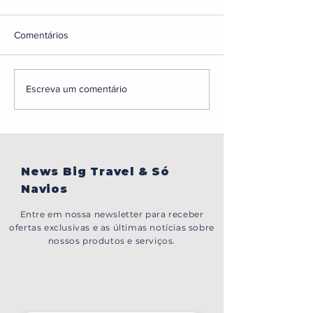
Comentários
BONJOUR,PARIS!
Caribe sem visto,
Escreva um comentário
em Portugal, gru
Japão e muito ma
News Big Travel & Só
Navios
Entre em nossa newsletter para receber
ofertas exclusivas e as últimas notícias sobre
nossos produtos e serviços.