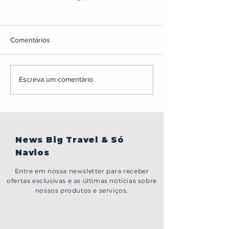
Comentários
BONJOUR,PARIS!
Caribe sem visto,
Escreva um comentário
em Portugal, gru
Japão e muito ma
News Big Travel & Só
Navios
Entre em nossa newsletter para receber
ofertas exclusivas e as últimas notícias sobre
nossos produtos e serviços.