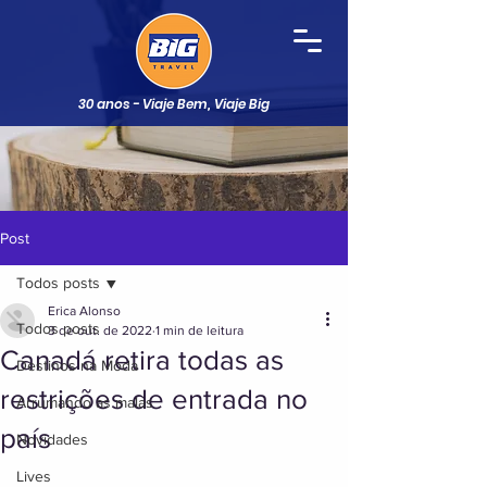
30 anos - Viaje Bem, Viaje Big
Post
Todos posts
Erica Alonso
Todos posts
3 de out. de 2022
1 min de leitura
Canadá retira todas as
Destinos na Moda
restrições de entrada no
Arrumando as malas
país
Novidades
Lives