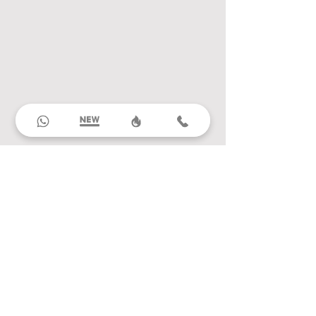
Destinos nacionais
Alagoas
Amazonas
Bahia
Ceará
Espírito Santo
Goiás
Maranhão
Mato Grosso
Mato Grosso do Sul
Minas Gerais