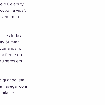
e o Celebrity 
tivo na vida”, 
ses em meu 
— e ainda a 
ity Summit. 
 comandar o 
à frente do 
mulheres em 
ão quando, em 
 a navegar com 
emia de 