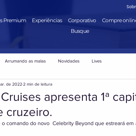
Sob
is Premium
Experiências
Corporativo
Compre onlin
Busque
Arrumando as malas
Novidades
Lives
ar. de 2022
2 min de leitura
 Cruises apresenta 1ª capi
 cruzeiro.
 o comando do novo  Celebrity Beyond que estreará em a