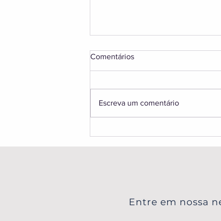
Comentários
Escreva um comentário
Aurora Boreal na Finlândia:
Guia Completo para Ver as
Luzes na Lapônia
Entre em nossa ne