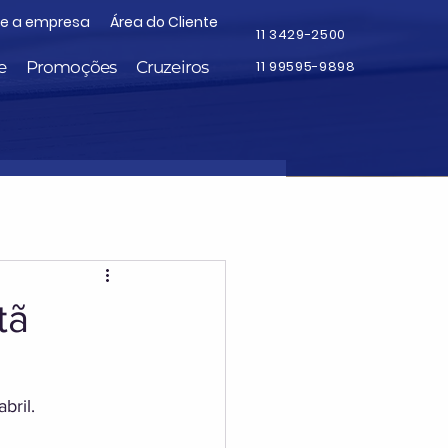
re a empresa
Área do Cliente
11 3429-2500
e
Promoções
Cruzeiros
11 99595-9898
tã
bril.