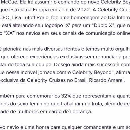
 McCue. Ela irá assumir o comando do novo Celebrity Bey
que estreia na Europa em abril de 2022. A Celebrity Crui
EO, Lisa Lutoff-Perlo, fez uma homenagem ao Dia Intern
está alterando seu logotipo 'X' para um “Duplo X”, que r
 “XX” nos navios em seus canais de comunicação online
é pioneira nas mais diversas frentes e temos muito orgulh
ue oferece experiências exclusivas sem renunciar à p
tar de toda sua equipe. Desejo ainda mais sucesso à co
ue nessa incrível jornada com o Celebrity Beyond”, afirm
exclusiva da Celebrity Cruises no Brasil, Ricardo Amaral. 
ambém para comemorar os 32% que representam a quant
ários do sexo feminino que trabalham na frota, além de ce
idade de mulheres em cargo de liderança. 
ovo navio é uma honra para qualquer comandante e um s