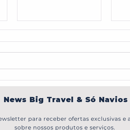
BONJOUR,PARIS!
Carib
em P
Japã
News Big Travel & Só Navios
wsletter para receber ofertas exclusivas e a
sobre nossos produtos e serviços.