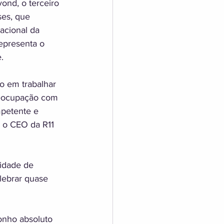
ond, o terceiro 
ses, que 
acional da 
epresenta o 
. 
o em trabalhar 
reocupação com 
mpetente e 
a o CEO da R11 
idade de 
lebrar quase 
onho absoluto 