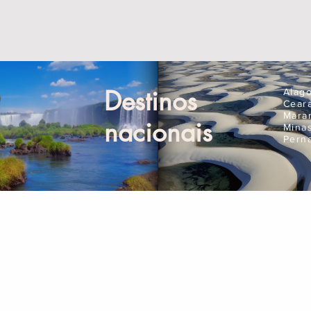
Destinos
Alag
Cear
Mara
nacionais
Mina
Pern
Compre Online
Pla
Ingressos
Seguro Viagem
Aluguel de Carros