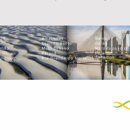
oas
Amazonas
Bahia
á
Espírito Santo
Goiás
nhão
Mato Grosso
Mato Grosso do
s Gerais
Paraná
Paraíba
Saiba mais...
ambuco
Rio Grande do Norte
Empres
neje suas próximas férias
atendimento@bigtravel.com.br
+55 11 99595-9898
01
+55 11 3429-2500