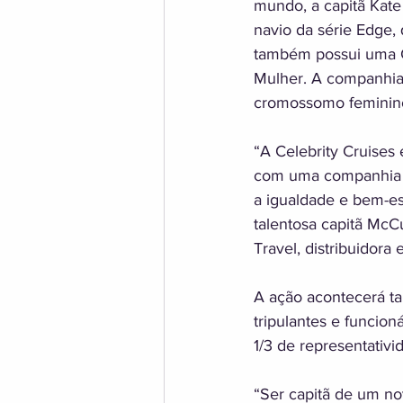
mundo, a capitã Kate
navio da série Edge, 
também possui uma C
Mulher. A companhia 
cromossomo feminino
“A Celebrity Cruises 
com uma companhia q
a igualdade e bem-es
talentosa capitã McC
Travel, distribuidora 
A ação acontecerá t
tripulantes e funcion
1/3 de representativ
“Ser capitã de um n