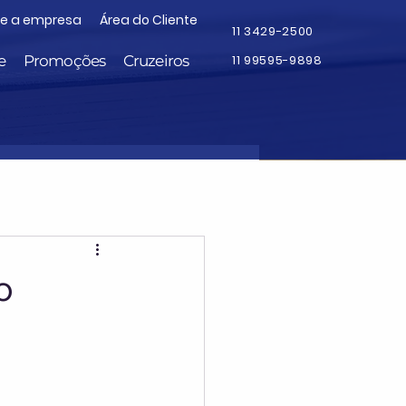
re a empresa
Área do Cliente
11 3429-2500
e
Promoções
Cruzeiros
11 99595-9898
o