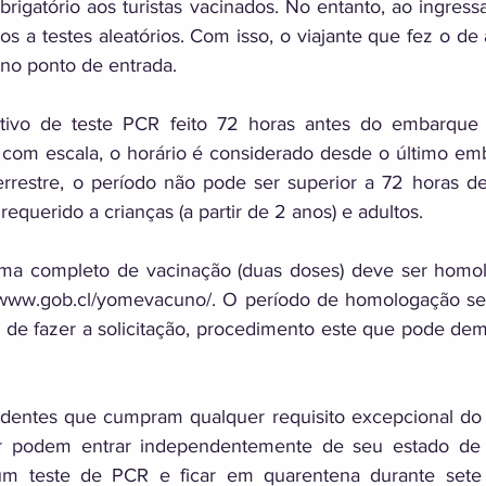
rigatório aos turistas vacinados. No entanto, ao ingressa
itos a testes aleatórios. Com isso, o viajante que fez o de
 no ponto de entrada. 
tivo de teste PCR feito 72 horas antes do embarque 
 com escala, o horário é considerado desde o último em
errestre, o período não pode ser superior a 72 horas de
requerido a crianças (a partir de 2 anos) e adultos. 
ma completo de vacinação (duas doses) deve ser homol
 www.gob.cl/yomevacuno/. O período de homologação ser
de fazer a solicitação, procedimento este que pode demo
sidentes que cumpram qualquer requisito excepcional do
ior podem entrar independentemente de seu estado de 
m teste de PCR e ficar em quarentena durante sete 