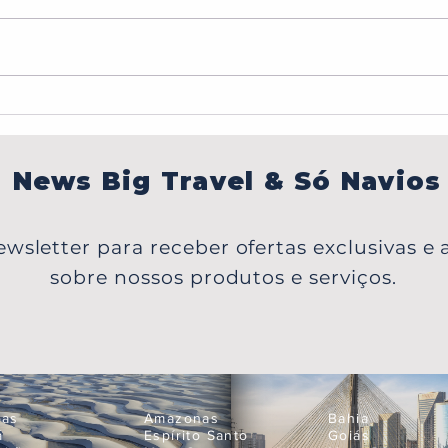
BONJOUR,PARIS!
Carib
em P
Japã
News Big Travel & Só Navios
wsletter para receber ofertas exclusivas e a
sobre nossos produtos e serviços.
oas
Amazonas
Bahia
á
Espírito Santo
Goiás