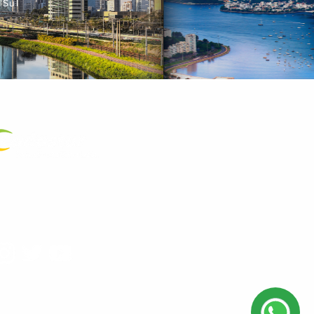
 Sul
a Certificada
.572.089/0001-23
as Redes