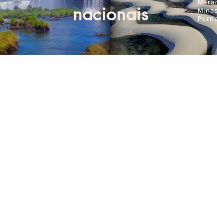
Mara
nacionais
Mina
Pern
Compre Online
Pla
Ingressos
Seguro Viagem
Aluguel de Carros
Corporativo
Passagens Aéreas