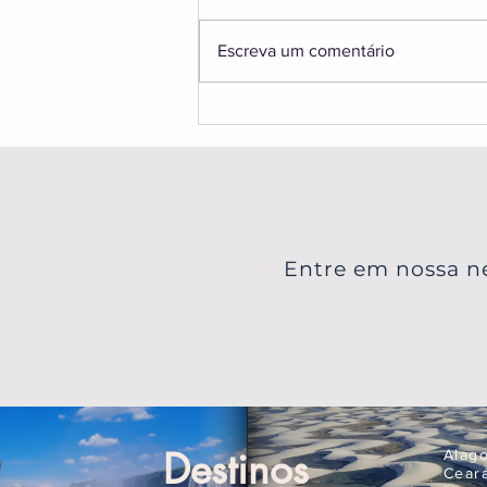
Escreva um comentário
Aurora Boreal na Finlândia:
Guia Completo para Ver as
Luzes na Lapônia
Entre em nossa ne
Destinos
Alag
Cear