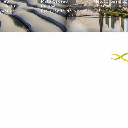
nhão
Mato Grosso
Mato Grosso do
s Gerais
Paraná
Paraíba
Saiba mais...
ambuco
Rio Grande do Norte
Empres
neje suas próximas férias
atendimento@bigtravel.com.br
+55 11 99595-9898
01
+55 11 3429-2500
Noss
Termos de Uso e Políticas de Privacidade