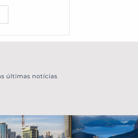
e sem visto, Reveillón
ortugal, grupos para o
o e muito mais!
s últimas notícias