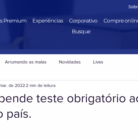
Sob
is Premium
Experiências
Corporativo
Compre onlin
Busque
Arrumando as malas
Novidades
Lives
mar. de 2022
2 min de leitura
pende teste obrigatório a
 país.