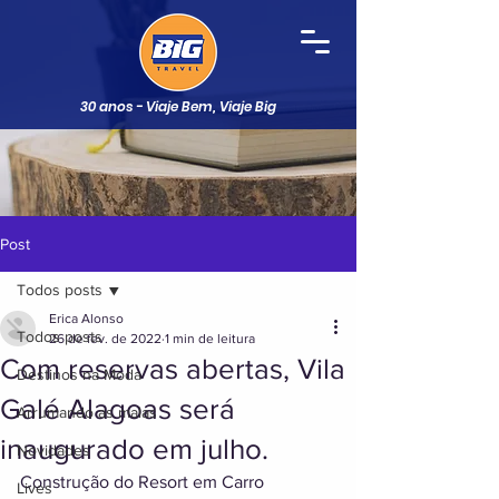
30 anos - Viaje Bem, Viaje Big
Post
Todos posts
Erica Alonso
Todos posts
26 de fev. de 2022
1 min de leitura
Com reservas abertas, Vila
Destinos na Moda
Galé Alagoas será
Arrumando as malas
inaugurado em julho.
Novidades
Construção do Resort em Carro 
Lives