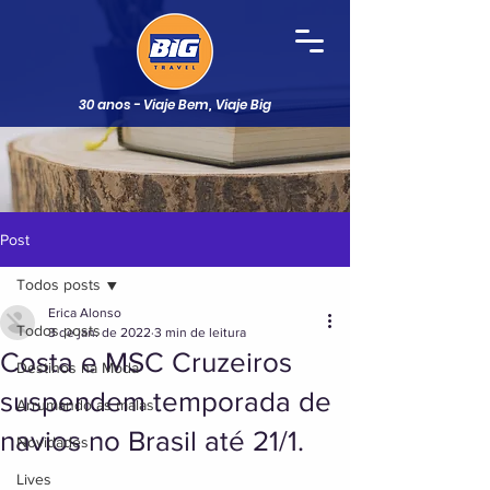
30 anos - Viaje Bem, Viaje Big
Post
Todos posts
Erica Alonso
Todos posts
3 de jan. de 2022
3 min de leitura
Costa e MSC Cruzeiros
Destinos na Moda
suspendem temporada de
Arrumando as malas
navios no Brasil até 21/1.
Novidades
Lives