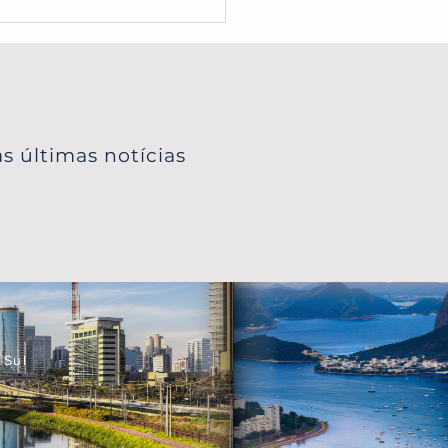
e sem visto, Reveillón
ortugal, grupos para o
o e muito mais!
s últimas notícias
 Sul