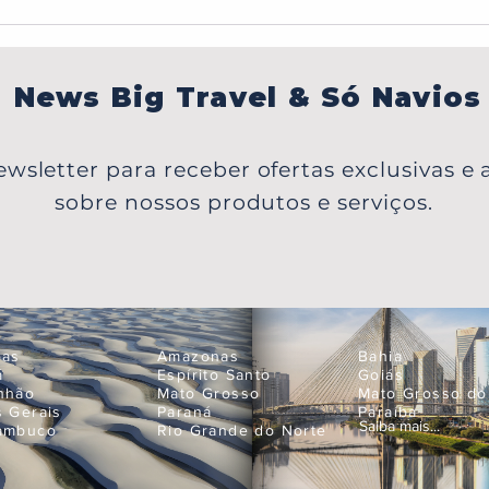
Carib
em P
Japã
News Big Travel & Só Navios
wsletter para receber ofertas exclusivas e a
sobre nossos produtos e serviços.
oas
Amazonas
Bahia
á
Espírito Santo
Goiás
nhão
Mato Grosso
Mato Grosso do
s Gerais
Paraná
Paraíba
Saiba mais...
ambuco
Rio Grande do Norte