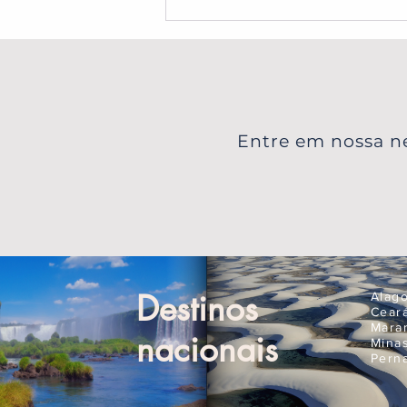
Aurora Boreal na Finlândia:
Guia Completo para Ver as
Luzes na Lapônia
Entre em nossa ne
Destinos
Alag
Cear
Mara
nacionais
Mina
Pern