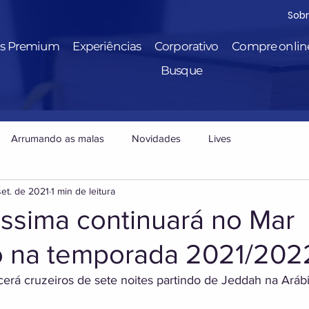
Sob
is Premium
Experiências
Corporativo
Compre onlin
Busque
Arrumando as malas
Novidades
Lives
set. de 2021
1 min de leitura
issima continuará no Mar
 na temporada 2021/202
erá cruzeiros de sete noites partindo de Jeddah na Arábi