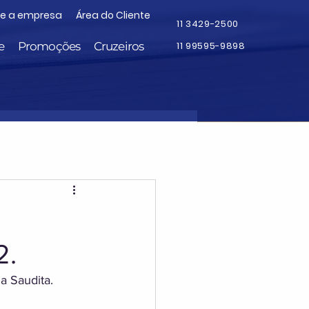
re a empresa
Área do Cliente
11 3429-2500
e
Promoções
Cruzeiros
11 99595-9898
2.
a Saudita.