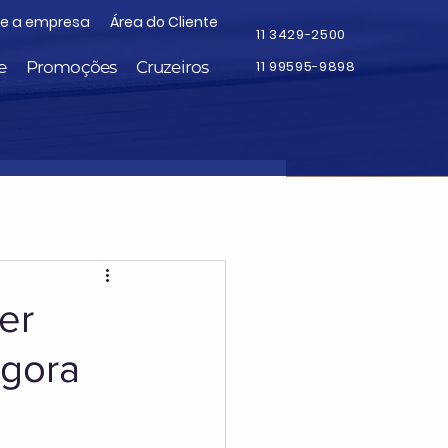
re a empresa
Área do Cliente
11 3429-2500
e
Promoções
Cruzeiros
11 99595-9898
er
agora