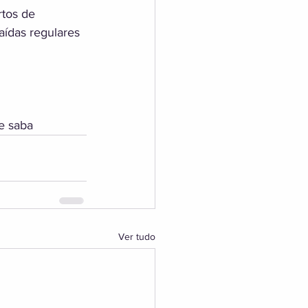
os de     
aídas regulares 
 e saba
Ver tudo