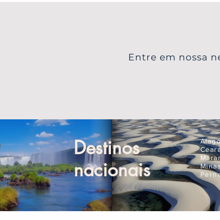
Luzes na Lapônia
Entre em nossa ne
Destinos
Alag
Cear
Mara
nacionais
Mina
Pern