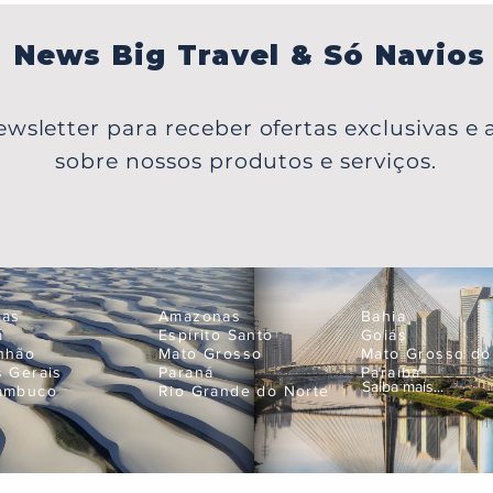
Japã
News Big Travel & Só Navios
wsletter para receber ofertas exclusivas e a
sobre nossos produtos e serviços.
oas
Amazonas
Bahia
á
Espírito Santo
Goiás
nhão
Mato Grosso
Mato Grosso do
s Gerais
Paraná
Paraíba
Saiba mais...
ambuco
Rio Grande do Norte