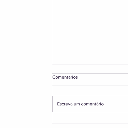
Comentários
Escreva um comentário
Aurora Boreal na Finlândia:
Guia Completo para Ver as