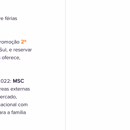
e férias 
promoção 
2º 
Sul, e reservar 
s
 oferece,     
2022: 
MSC 
reas externas 
ercado, 
nacional com 
ra a família 