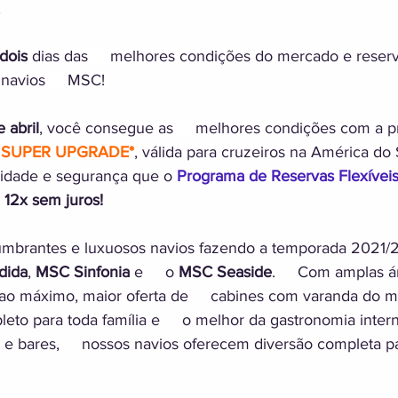
,
dois
 dias das     melhores condições do mercado e reserv
 navios     MSC! 
 abril
, você consegue as     melhores condições com a 
 SUPER UPGRADE*
, válida para cruzeiros na América do 
idade e segurança que o 
Programa de Reservas Flexívei
  12x sem juros!
lumbrantes e luxuosos navios fazendo a temporada 2021/
dida
, 
MSC Sinfonia
 e     o 
MSC Seaside
.     Com amplas á
l ao máximo, maior oferta de     cabines com varanda do m
eto para toda família e     o melhor da gastronomia inter
 e bares,     nossos navios oferecem diversão completa pa