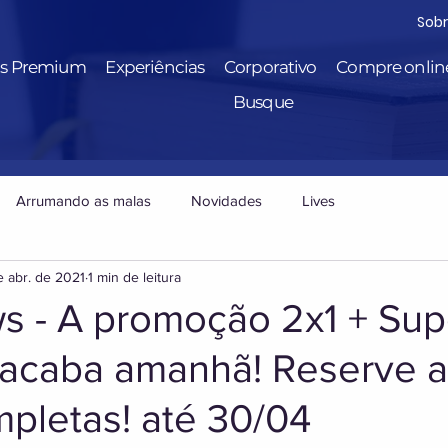
Sob
is Premium
Experiências
Corporativo
Compre onlin
Busque
Arrumando as malas
Novidades
Lives
e abr. de 2021
1 min de leitura
 - A promoção 2x1 + Sup
acaba amanhã! Reserve 
mpletas! até 30/04