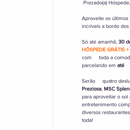
 Prezado(a) Hóspede
Aproveite os últimos 
incríveis a bordo dos
Só até amanhã, 
30 de
HÓSPEDE GRÁTIS +
com     toda a comod
parcelando em 
até   
Serão     quatro des
Preziosa
, 
MSC Splen
para aproveitar o so
entretenimento compl
diversos restaurantes
toda! 