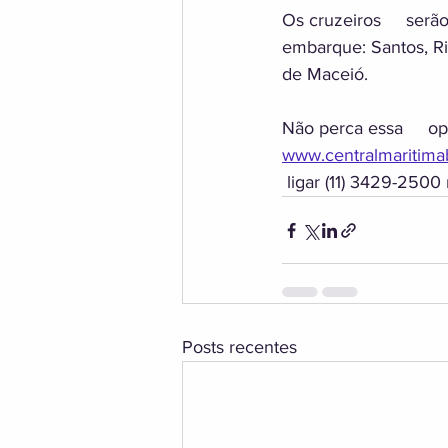
Os cruzeiros     serã
embarque: Santos, Rio
de Maceió.
Não perca essa     o
www.centralmaritimab
 ligar (11) 3429-250
Posts recentes