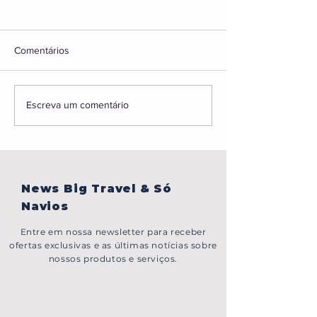
Comentários
BONJOUR,PARIS!
Caribe sem visto,
Escreva um comentário
em Portugal, gru
Japão e muito ma
News Big Travel & Só
Navios
Entre em nossa newsletter para receber
ofertas exclusivas e as últimas notícias sobre
nossos produtos e serviços.