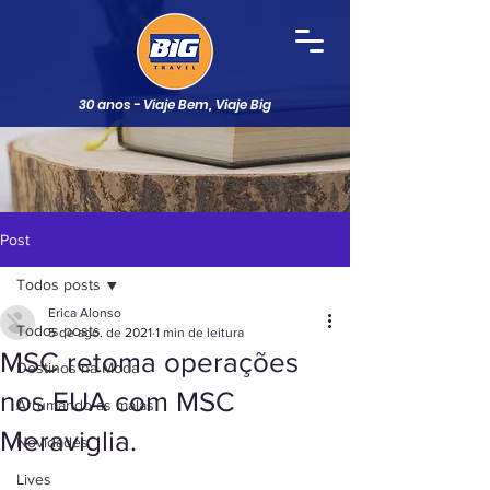
30 anos - Viaje Bem, Viaje Big
Post
Todos posts
Erica Alonso
Todos posts
5 de ago. de 2021
1 min de leitura
MSC retoma operações
Destinos na Moda
nos EUA com MSC
Arrumando as malas
Meraviglia.
Novidades
Lives