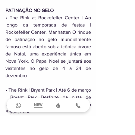
PATINAÇÃO NO GELO 
• The Rink at Rockefeller Center | Ao 
longo da temporada de festas | 
Rockefeller Center, Manhattan O rinque 
de patinação no gelo mundialmente 
famoso está aberto sob a icônica árvore 
de Natal, uma experiência única em 
Nova York. O Papai Noel se juntará aos 
visitantes no gelo de 4 a 24 de 
dezembro 
• The Rink | Bryant Park | Até 6 de março 
| Bryant Park Desfrute da pista de 
patinação no gelo gratuita ao ar livre no 
Bryant Park. 
• Wollman Rink NYC | Ao longo da 
temporada de festas | Central Park, 