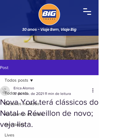
30 anos - Viaje Bem, Viaje Big
Post
Todos posts
Erica Alonso
Todos posts
17 de nov. de 2021
11 min de leitura
Nova York terá clássicos do
Destinos na Moda
Natal e Réveillon de novo;
Arrumando as malas
veja lista.
Novidades
Lives