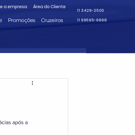
re a empresa
Área do Cliente
11 3429-2500
e
Promoções
Cruzeiros
11 99595-9898
ácias após a 