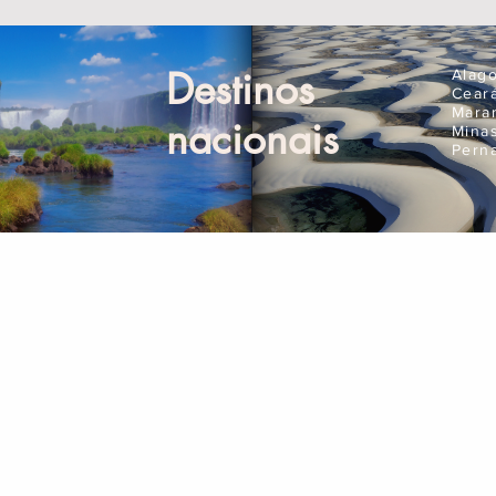
Destinos
Alag
Cear
Mara
nacionais
Mina
Pern
Compre Online
Pla
Ingressos
Seguro Viagem
Aluguel de Carros
Corporativo
Passagens Aéreas