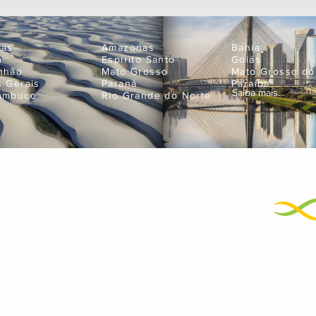
oas
Amazonas
Bahia
á
Espírito Santo
Goiás
nhão
Mato Grosso
Mato Grosso do
s Gerais
Paraná
Paraíba
Saiba mais...
ambuco
Rio Grande do Norte
Empres
neje suas próximas férias
atendimento@bigtravel.com.br
+55 11 99595-9898
01
+55 11 3429-2500
Noss