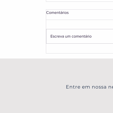
Comentários
Escreva um comentário
Aurora Boreal na Finlândia:
Guia Completo para Ver as
Luzes na Lapônia
Entre em nossa ne