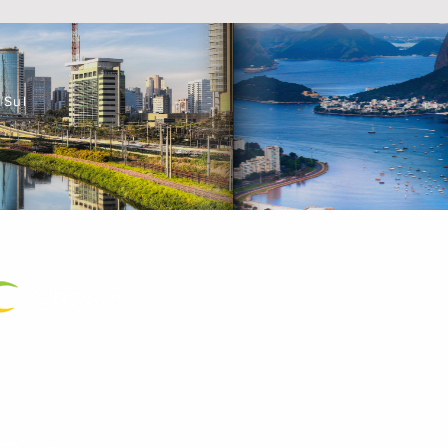
 Sul
a Certificada
.572.089/0001-23
as Redes