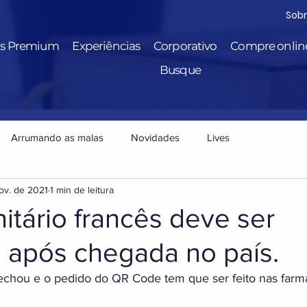
Sob
is Premium
Experiências
Corporativo
Compre onlin
Busque
Arrumando as malas
Novidades
Lives
ov. de 2021
1 min de leitura
itário francês deve ser
o após chegada no país.
fechou e o pedido do QR Code tem que ser feito nas farm