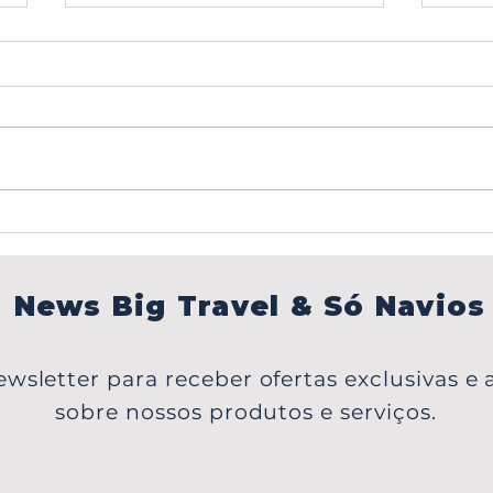
BONJOUR,PARIS!
Carib
em P
Japã
News Big Travel & Só Navios
wsletter para receber ofertas exclusivas e a
sobre nossos produtos e serviços.