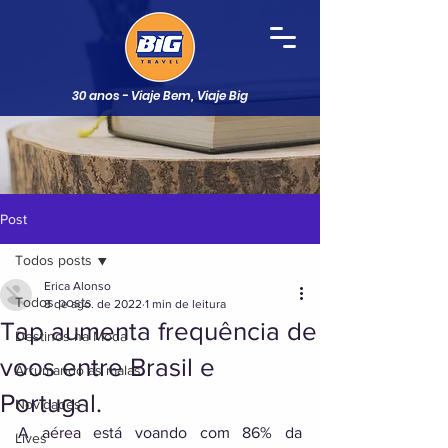
30 anos - Viaje Bem, Viaje Big
Post
Todos posts
Erica Alonso
Todos posts
8 de ago. de 2022
1 min de leitura
Tap aumenta frequência de
Destinos na Moda
voos entre Brasil e
Arrumando as malas
Portugal.
Novidades
A aérea está voando com 86% da 
Lives