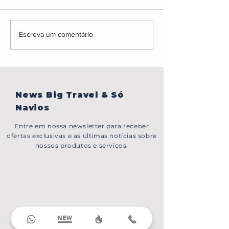
BONJOUR,PARIS!
Caribe sem visto,
Escreva um comentário
em Portugal, gru
Japão e muito ma
News Big Travel & Só
Navios
Entre em nossa newsletter para receber
ofertas exclusivas e as últimas notícias sobre
nossos produtos e serviços.