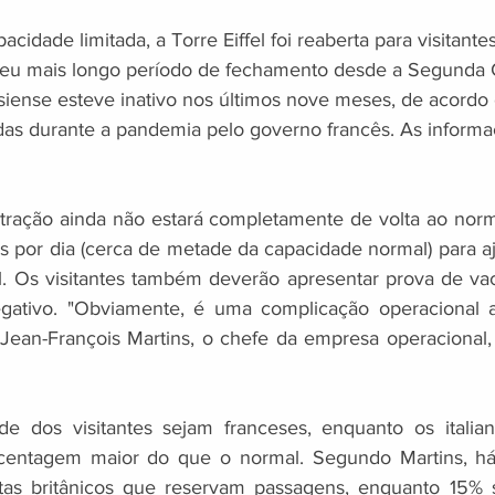
cidade limitada, a Torre Eiffel foi reaberta para visitantes
s seu mais longo período de fechamento desde a Segunda 
siense esteve inativo nos últimos nove meses, de acordo
idas durante a pandemia pelo governo francês. As inform
atração ainda não estará completamente de volta ao normal
s por dia (cerca de metade da capacidade normal) para aj
l. Os visitantes também deverão apresentar prova de vac
egativo. "Obviamente, é uma complicação operacional ad
e Jean-François Martins, o chefe da empresa operacional, 
e dos visitantes sejam franceses, enquanto os italian
centagem maior do que o normal. Segundo Martins, há
istas britânicos que reservam passagens, enquanto 15% 