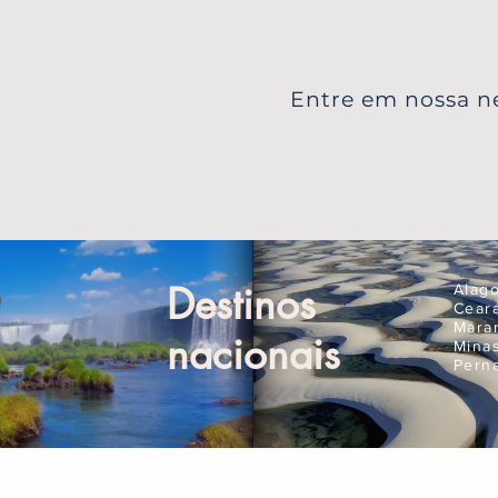
Entre em nossa ne
Destinos
Alag
Cear
Mara
nacionais
Mina
Pern
Compre Online
Pla