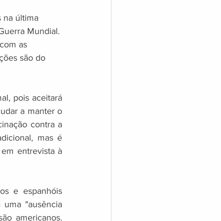
 na última 
Guerra Mundial. 
 com as 
ações são do 
, pois aceitará 
udar a manter o 
inação contra a 
icional, mas é 
em entrevista à 
os e espanhóis 
 uma "ausência 
são americanos. 