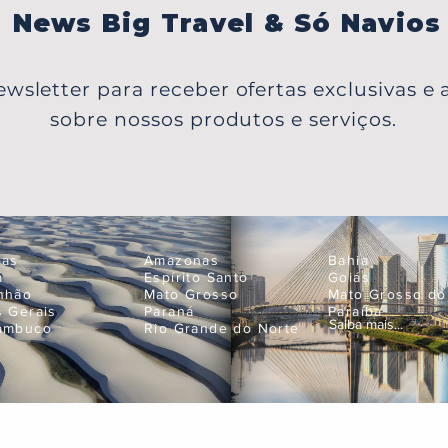
News Big Travel & Só Navios
wsletter para receber ofertas exclusivas e a
sobre nossos produtos e serviços.
oas
Amazonas
Bahia
á
Espírito Santo
Goiás
nhão
Mato Grosso
Mato Grosso do
s Gerais
Paraná
Paraíba
Saiba mais...
ambuco
Rio Grande do Norte
Empres
neje suas próximas férias