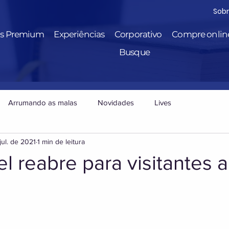
Sob
is Premium
Experiências
Corporativo
Compre onlin
Busque
Arrumando as malas
Novidades
Lives
jul. de 2021
1 min de leitura
fel reabre para visitantes 