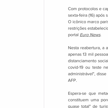
Com protocolos e capa
sexta-feira (16) apó
O icônico marco pari
restrições estabelec
portal 
Euro News
.
Nesta reabertura, a 
apenas 13 mil pessoa
distanciamento socia
covid-19 ou teste n
administrável", diss
AFP.
Espera-se que metad
constituem uma por
quase total" de tur