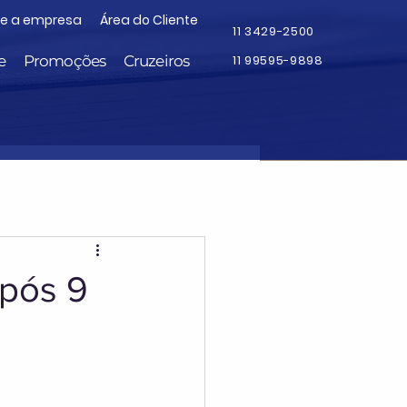
re a empresa
Área do Cliente
11 3429-2500
e
Promoções
Cruzeiros
11 99595-9898
após 9