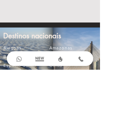
Destinos nacionais
Alagoas
Amazonas
Bahia
Ceará
Espírito Santo
Goiás
Maranhão
Mato Grosso
Mato Grosso do Sul
Minas Gerais
Paraná
Paraíba
Pernambuco
Rio Grande do Norte
Compre Online
Ingressos
Aluguel de Carros