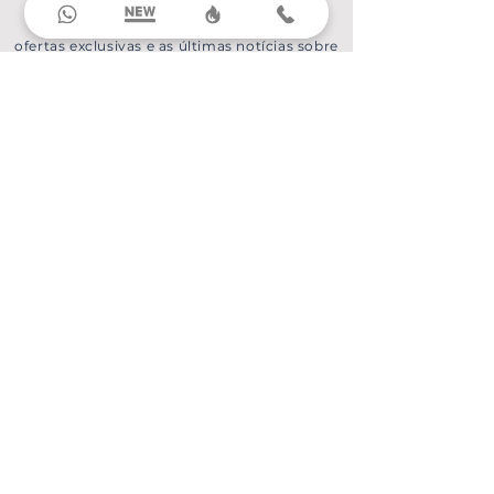
Entre em nossa newsletter para receber
ofertas exclusivas e as últimas notícias sobre
nossos produtos e serviços.
Destinos nacionais
Alagoas
Amazonas