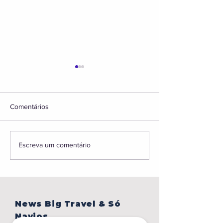
Comentários
BONJOUR,PARIS!
Caribe sem visto,
Escreva um comentário
em Portugal, gru
Japão e muito ma
News Big Travel & Só
Navios