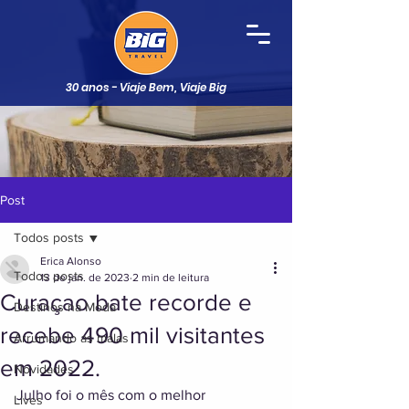
30 anos - Viaje Bem, Viaje Big
Post
Todos posts
Erica Alonso
Todos posts
13 de jan. de 2023
2 min de leitura
Curaçao bate recorde e
Destinos na Moda
recebe 490 mil visitantes
Arrumando as malas
em 2022.
Novidades
Julho foi o mês com o melhor 
Lives