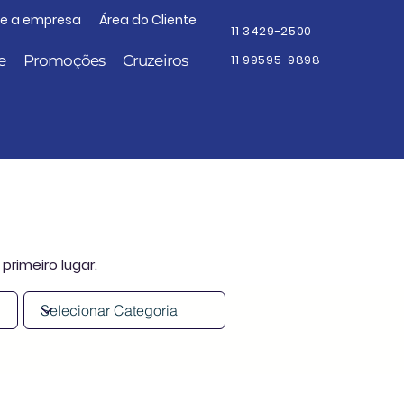
re a empresa
Área do Cliente
11 3429-2500
e
Promoções
Cruzeiros
11 99595-9898
primeiro lugar.