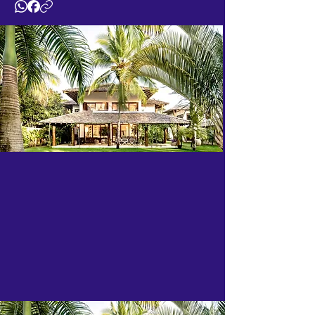
lentamente de um delicioso banho de 
praia, seguido da piscina, e depois 
finalizar a tarde com uma massagem 
relaxante… assim são os dias no Campo 
Bahia, um refúgio à beira-mar, cercado 
por árvores que nos abraçam, e 
caminhos que nos levam a lugares 
inspiradores.