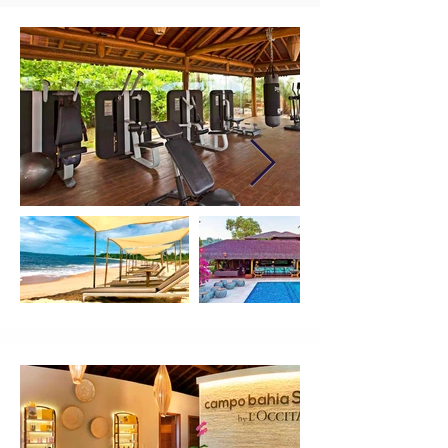
Bar é o espaço ideal para vivenciar 
momentos de pura leveza, seja durante 
os dias ensolarados ou nas noites 
charmosas.

ESPAÇO FITNESS

Um momento para você. Os aparelhos 
modernos e o ambiente diferenciado 
do nosso espaço fitness, com vista para 
o mar, formam uma combinação 
irresistível. Em suas férias pelo paraíso, 
você também mantém os seus treinos 
em dia.

ESPORTES

Reservar algumas horas para conhecer 
as ruazinhas do vilarejo de bike, 
explorar o mar com o excitante stand 
up ou o passeio de caiaque, jogar 
frescobol, bocha, se equilibrar no 
slackline ou reunir os amigos para uma 