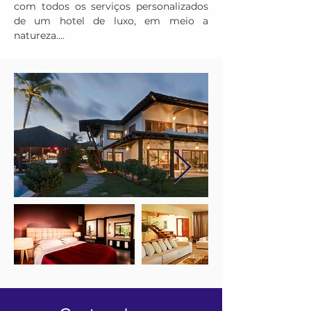
com todos os serviços personalizados 
de um hotel de luxo, em meio a 
natureza.

VILLA OCARA

Ambientes espaçosos e confortáveis, 
suíte master com vista para o mar, 
suítes vista jardim e detalhes que nos 
remetem a verdadeira essência do 
vilarejo. Convide pessoas especiais para 
compartilharem com você dias de pura 
tranquilidade nas charmosas Villas 
Ocara.

VILLA TABA

Os dias nas Villas Taba vão além do 
esperado. Tenha a sensação de estar em 
casa, mas com as comodidades e 
serviços de um hotel de luxo. As áreas 
externas e a integração com a natureza 
criam uma conexão ainda maior com 