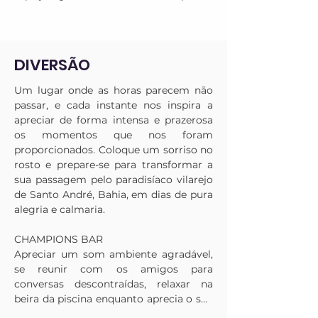
feitos com maestria pelo chefe Lucas 
Viera, que irão elevar a sua experiência 
gastronômica, proporcionando para o 
seu paladar as melhores sensações, 
DIVERSÃO
com técnicas e ingredientes pensados 
para que você usufrua o melhor da 
Um lugar onde as horas parecem não 
culinária regional.
passar, e cada instante nos inspira a 
apreciar de forma intensa e prazerosa 
os momentos que nos foram 
proporcionados. Coloque um sorriso no 
rosto e prepare-se para transformar a 
sua passagem pelo paradisíaco vilarejo 
de Santo André, Bahia, em dias de pura 
alegria e calmaria. 

CHAMPIONS BAR

Apreciar um som ambiente agradável, 
se reunir com os amigos para 
conversas descontraídas, relaxar na 
beira da piscina enquanto aprecia o seu 
drink favorito… O clássico Champions 