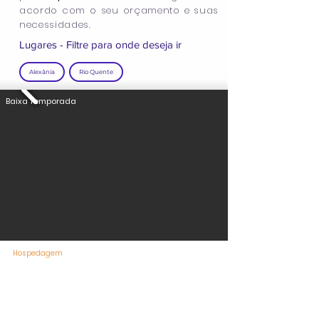
acordo com o seu orçamento e suas
necessidades.
Lugares - Filtre para onde deseja ir
Alexânia
Rio Quente
Baixa Temporada
Hospedagem
Hotel Luupi Rio Quente Resorts
Rio Quente
1 Diária