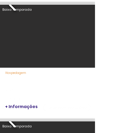
Baixa Temporada
Hospedagem
Rio Quente Cristal Resorts
Rio Quente
1 Diária
+ Informações
Falar com consultor
Baixa Temporada