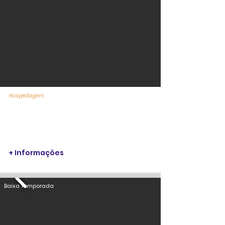
Hospedagem
Hotel Turismo Rio Quente Resorts
Rio Quente
1 Diária
+ Informações
Falar com consultor
Baixa Temporada