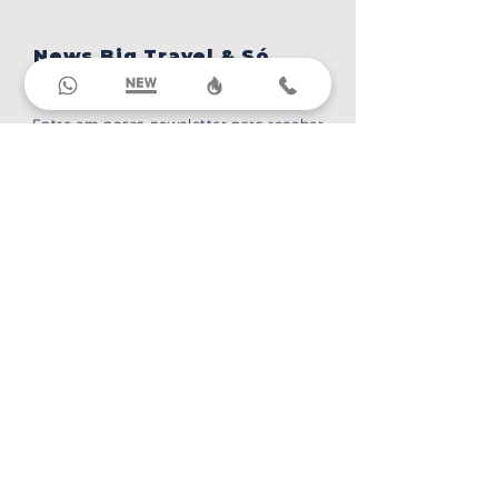
News Big Travel & Só
Navios
Entre em nossa newsletter para receber
ofertas exclusivas e as últimas notícias sobre
nossos produtos e serviços.