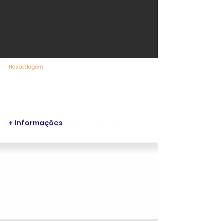
Hospedagem
Tauá Hotel e Convention Alexânia
Alexânia
1 Diária
+ Informações
Falar com consultor