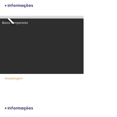
+ Informações
Falar com consultor
Baixa Temporada
Hospedagem
Hotel Pousada Rio Quente Resorts
Rio Quente
1 Diária
+ Informações
Falar com consultor