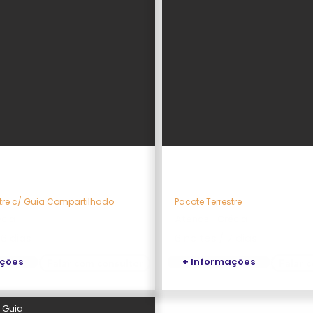
has gregas & Turquia
Grécia Clássica
stre c/ Guia Compartilhado
Pacote Terrestre
écia
Atenas - Grécia
16 dias
6 noites / 7 dias
ações
+ Informações
Falar com consultor
Falar 
 Guia