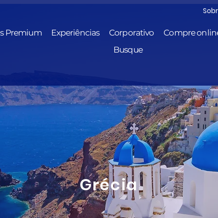
Sob
is Premium
Experiências
Corporativo
Compre onlin
Busque
Grécia