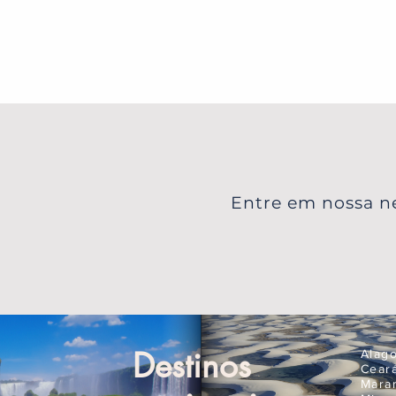
Entre em nossa ne
Destinos
Alag
Cear
Mara