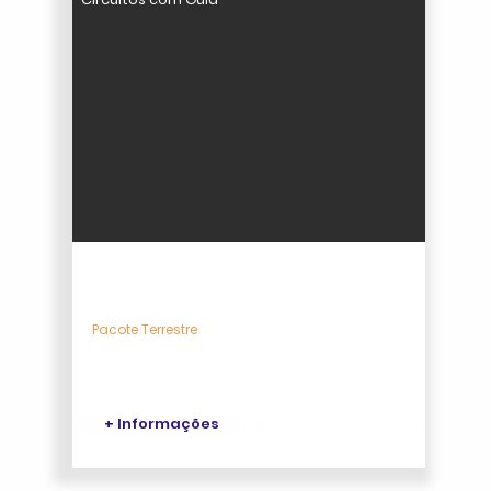
A Beleza de Afrodite
Pacote Terrestre
Atenas
6 noites
+ Informações
Falar com consultor