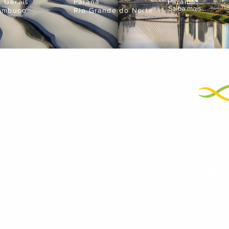
s Gerais
Paraná
Paraíba
Saiba mais...
ambuco
Rio Grande do Norte
Empres
neje suas próximas férias
atendimento@bigtravel.com.br
+55 11 99595-9898
01
+55 11 3429-2500
Noss
Termos de Uso e Políticas de Privacidade
Big Travel Viagens e Turismo - CNPJ 01.572.089/0001-23
 - Tatuapé, São Paulo | SP. Horário de funcionamento: de segunda à sexta das 09h00 às 18h