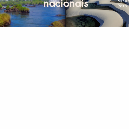
nacionais
Mina
Pern
Compre Online
Pla
Ingressos
Seguro Viagem
Aluguel de Carros
Corporativo
Passagens Aéreas
Rua Tijuco Preto, 795 - 03316-000