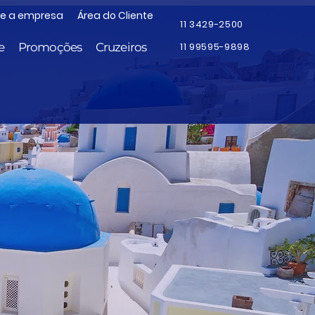
re a empresa
Área do Cliente
11 3429-2500
e
Promoções
Cruzeiros
11 99595-9898