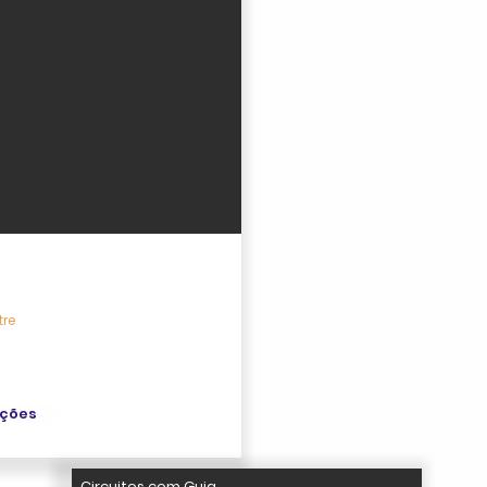
 Mar Egeu
tre
écia
ações
Falar com consultor
Circuitos com Guia