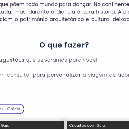
 que põem todo mundo para dançar. No continente,
ada, mas, durante o dia, ela é pura história. A c
ciam o patrimônio arquitetônico e cultural deixa
O que fazer?
ugestões
que separamos para você!
um consultor para
personalizar
a viagem de aco
s - Grécia
 Guia
Circuitos com Guia