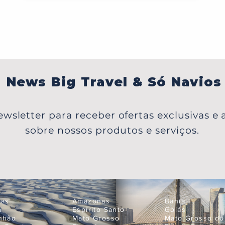
News Big Travel & Só Navios
wsletter para receber ofertas exclusivas e a
sobre nossos produtos e serviços.
oas
Amazonas
Bahia
á
Espírito Santo
Goiás
nhão
Mato Grosso
Mato Grosso do