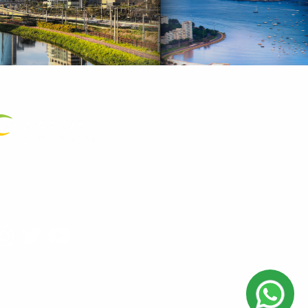
a Certificada
.572.089/0001-23
as Redes
00 e de sábado das 10h00 às 14h00.