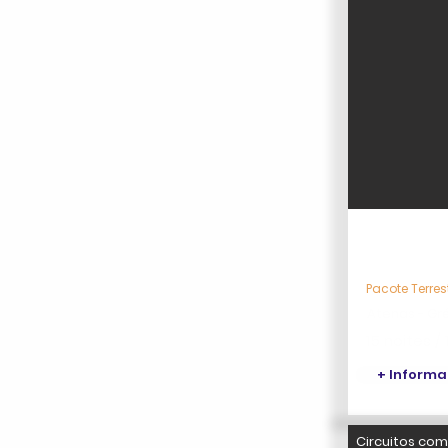
Atenas, Il
Pacote Terre
Atenas - Gr
15 noites / 
+ Inform
Circuitos com