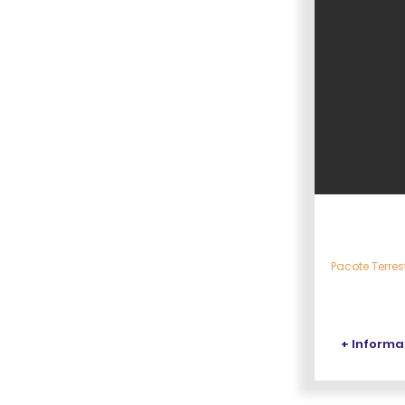
Lendas do
Pacote Terres
Atenas - Gr
6 noites
+ Inform