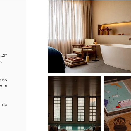
at
Fa
mu
ca
em
No
Ma
N
Gi
21º 
se


s
co
No
no 
Ab
 e 
ja
F
de
de 
Ja
Fa
al
m