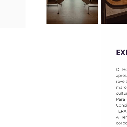
mi
e 
EX
O Ho
apre
reve
marc
cultu
Para
Conci
TERA
A Ter
corpo