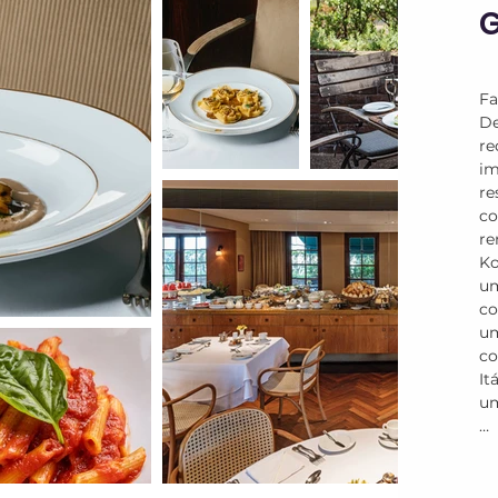
Fa
D
re
im
r
co
re
Ko
um
co
u
co
It
um
Ba
No
m