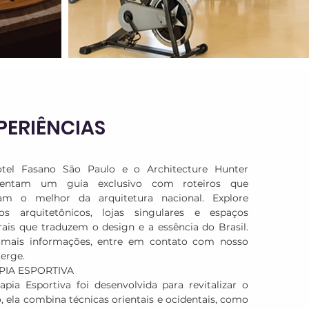
lanese e raviolini di mozzarella di bufala al pomodoro 
basilico.
PERIÊNCIAS
tel Fasano São Paulo e o Architecture Hunter 
sentam um guia exclusivo com roteiros que 
lam o melhor da arquitetura nacional. Explore 
os arquitetônicos, lojas singulares e espaços 
rais que traduzem o design e a essência do Brasil. 
 mais informações, entre em contato com nosso 
erge.

PIA ESPORTIVA

apia Esportiva foi desenvolvida para revitalizar o 
, ela combina técnicas orientais e ocidentais, como 