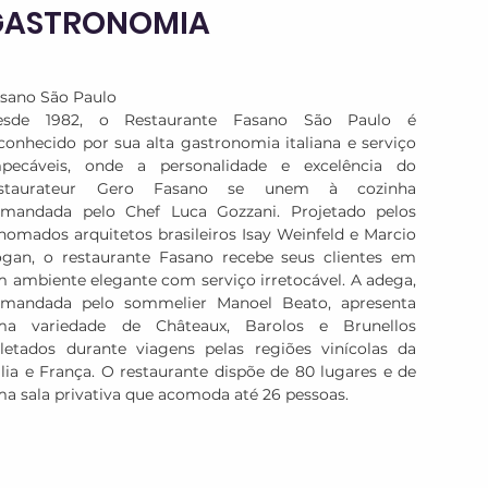
GASTRONOMIA
sano São Paulo

esde 1982, o Restaurante Fasano São Paulo é 
conhecido por sua alta gastronomia italiana e serviço 
pecáveis, onde a personalidade e excelência do 
estaurateur Gero Fasano se unem à cozinha 
mandada pelo Chef Luca Gozzani. Projetado pelos 
nomados arquitetos brasileiros Isay Weinfeld e Marcio 
gan, o restaurante Fasano recebe seus clientes em 
 ambiente elegante com serviço irretocável. A adega, 
mandada pelo sommelier Manoel Beato, apresenta 
ma variedade de Châteaux, Barolos e Brunellos 
letados durante viagens pelas regiões vinícolas da 
ália e França. O restaurante dispõe de 80 lugares e de 
a sala privativa que acomoda até 26 pessoas.

retto São Paulo

meado pela revista Wallpaper* como bar número 1 do 
undo, o Baretto mantém, como sempre, sua 