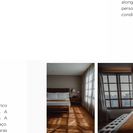
alon
pers
condi
nco 
. A 
 A 
ço. 
ras 