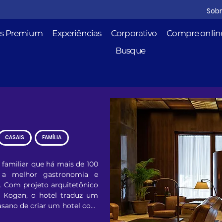
Sob
is Premium
Experiências
Corporativo
Compre onlin
Busque
CASAIS
FAMÍLIA
familiar que há mais de 100 
 a melhor gastronomia e 
. Com projeto arquitetônico 
o Kogan, o hotel traduz um 
asano de criar um hotel com 