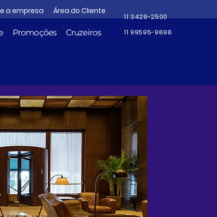
re a empresa
Área do Cliente
11 3429-2500
e
Promoções
Cruzeiros
11 99595-9898