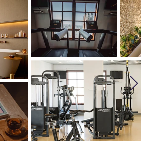
mosfera discreta e aconchegante. O bar do Hotel 
sano traz para o público paulistano artistas de calibre 
ndial, que outrora só poderiam ser vistos em grandes 
sas de shows, seguindo a fórmula que já fez história 
 lugares míticos como o Algonquin e o Carlyle em 
va York. Já passaram pelo Baretto: Caetano Veloso, 
ria Rita, Marina Lima, Edu Lobo, Terence Blanchard, 
ey Matogrosso, Lobão, Fernanda Abreu e Bebel 
lberto, só para citar alguns. Em todos os casos, a 
nsação de cumplicidade junto à platéia foi a mesma: 
em o stress das grandes performances e com a 
modidade do padrão de hospitalidade Fasano.

nno Ruggero

erto todos os dias para café da manhã, almoço e 
ntar, o Nonno Ruggero fica no primeiro andar do Hotel 
asano São Paulo, com uma agradável varanda 
bruçada sobre a Rua Vittorio Fasano e o bairro dos 
rdins. O ambiente informal é a interpretação de Gero 
sano de uma verdadeira trattoria italiana. Durante o 
moço, conta com o buffet de saladas e antepastos e o 
enu com pratos quentes como costoletta alla 