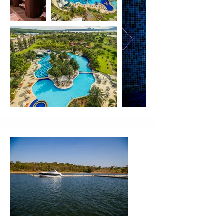
• Playground e Espaço Kids

• Salão de Jogos e Sala Gamer*

• Atividades monitoradas para crianças 
a partir de 4 anos

• Quadras de tênis, poliesportivas e 
campo de futebol

Atividades Opcionais (Custo à Parte)

• Experiências de bem-estar:

• Spa Malai by L’Occitane

• Loja L’Occitane

• Malai Store