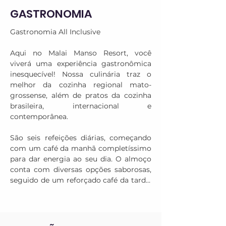
GASTRONOMIA
Gastronomia All Inclusive

Aqui no Malai Manso Resort, você 
viverá uma experiência gastronômica 
inesquecível! Nossa culinária traz o 
melhor da cozinha regional mato-
grossense, além de pratos da cozinha 
brasileira, internacional e 
contemporânea.

São seis refeições diárias, começando 
com um café da manhã completíssimo 
para dar energia ao seu dia. O almoço 
conta com diversas opções saborosas, 
seguido de um reforçado café da tarde. 
No jantar, você encontrará uma seleção 
variada de pratos no Restaurante 
Principal. E se bater aquela fome mais 
tarde, servimos cremes e caldos às 23h.
