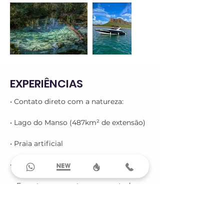
EXPERIÊNCIAS
• Contato direto com a natureza:

• Lago do Manso (487km² de extensão)

• Praia artificial

• Trilhas ecológicas*

• Esportes e aventuras para todas as 
idades:

• Tirolesa*
