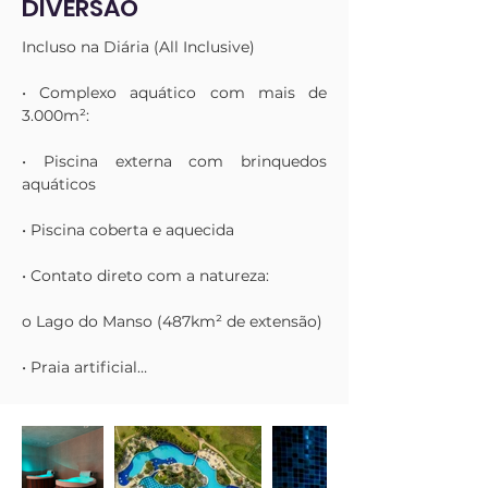
DIVERSÃO
Durante a manhã e a tarde, entre as 
Incluso na Diária (All Inclusive)

refeições principais, você pode saborear 
deliciosos petiscos no Bar Farol, 
• Complexo aquático com mais de 
sempre acompanhados de um chopp 
3.000m²:

geladinho à beira da piscina.

• Piscina externa com brinquedos 
Além disso, à noite, a Vila Malai oferece 
aquáticos

pizzaria, hamburgueria e pastéis, 
garantindo ainda mais opções de 
• Piscina coberta e aquecida

sabores para a sua estadia.

E falando em bebidas, nosso sistema All 
• Contato direto com a natureza:

Inclusive também inclui bebidas 
alcoólicas e não alcoólicas como vinhos 
o Lago do Manso (487km² de extensão)

sul-americanos, whiskys 8 anos, 
espumantes, cervejas com e sem álcool 
• Praia artificial

e uma grande variedade de drinks 
como Aperol Spritz, Dry Martini, Gin 
• Fitness Center

Tônica, Sexy on the Beach, entre outros.
• Sauna
