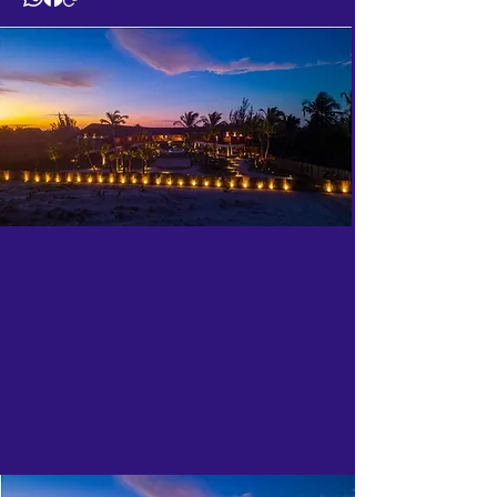
experiência única.

Inspirada pelo desenho das escamas de 
peixe, o hotel boutique no Preá tem a 
distribuição perfeita dos espaços para 
tornar sua temporada leve e prazerosa: 
uma área interna espaçosa e 
confortável e uma área externa arejada 
e integrada à natureza.

A Casa tem 8 suítes com varanda vista 
mar, área gourmet, adega com a 
curadoria da Cellar, salas de estar e 
jantar integradas, sala de TV, além de 
academia, Spa (com sauna e ofurô), 
brinquedoteca, piscina aquecida e 
quadras de tênis e beach tennis.