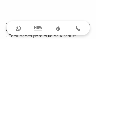
• Serviço de transfer de/para o 
aeroporto de Jericoacoara

• Facilidades para aula de kitesurf

• Passeios offroad pelas dunas com o 
Sertões Experience

• Passeios a Jericoacoara

• Reservas em restaurantes

• Serviços adicionais sob demanda
News Big Travel & Só
Navios
Entre em nossa newsletter para receber
ofertas exclusivas e as últimas notícias sobre
nossos produtos e serviços.