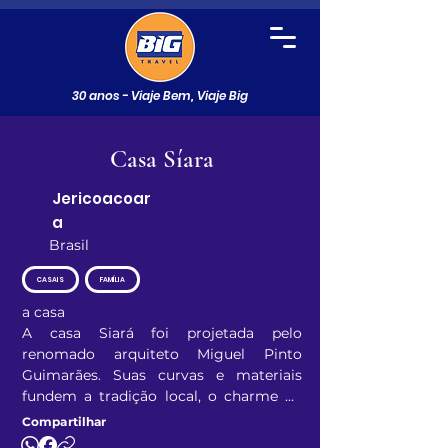
30 anos - Viaje Bem, Viaje Big
Casa Síara
Jericoacoar
a
Brasil
CASAIS
FAMÍLIA
a casa

A casa Siará foi projetada pelo 
renomado arquiteto Miguel Pinto 
Guimarães. Suas curvas e materiais 
fundem a tradição local, o charme da 
brasilidade e o melhor da arquitetura 
Compartilhar
contemporânea, resultando em uma 