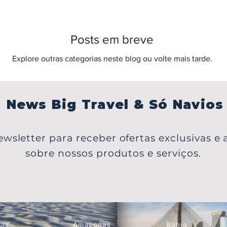
rosa sobre paisagens
tirar o fôlego. Se você
vivenciar a magia da 
Posts em breve
um céu iluminado pela
preparamos est
Explore outras categorias neste blog ou volte mais tarde.
News Big Travel & Só Navios
wsletter para receber ofertas exclusivas e a
sobre nossos produtos e serviços.
oas
Amazonas
Bahia