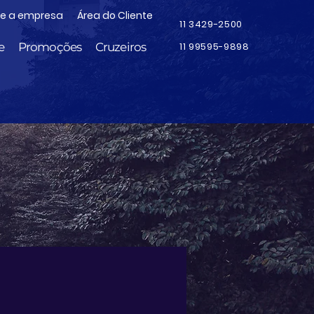
re a empresa
Área do Cliente
11 3429-2500
e
Promoções
Cruzeiros
11 99595-9898