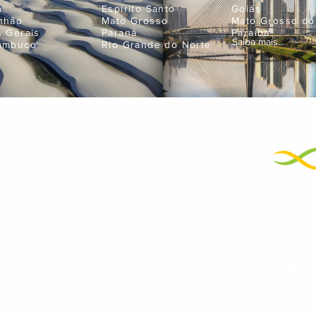
á
Espírito Santo
Goiás
nhão
Mato Grosso
Mato Grosso do
s Gerais
Paraná
Paraíba
Saiba mais...
ambuco
Rio Grande do Norte
Empres
neje suas próximas férias
atendimento@bigtravel.com.br
+55 11 99595-9898
01
+55 11 3429-2500
Noss
Termos de Uso e Políticas de Privacidade