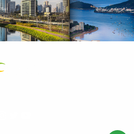
 Sul
a Certificada
.572.089/0001-23
as Redes