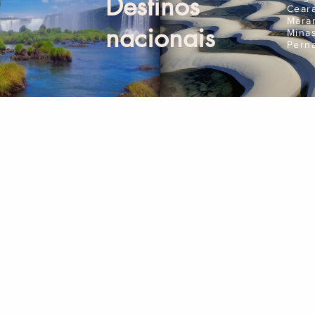
Destinos
Cear
Mara
nacionais
Mina
Pern
Compre Online
Pla
Ingressos
Seguro Viagem
Aluguel de Carros
Corporativo
Passagens Aéreas