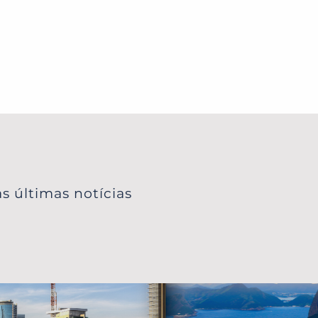
 nevadas de
 quer
Lapônia sob
 natureza,
s últimas notícias