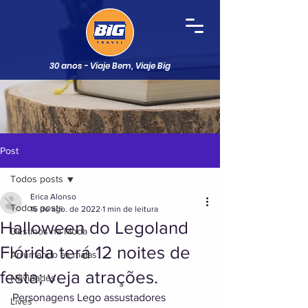
30 anos - Viaje Bem, Viaje Big
Post
Todos posts
Erica Alonso
Todos posts
16 de ago. de 2022
1 min de leitura
Halloween do Legoland
Destinos na Moda
Flórida terá 12 noites de
Arrumando as malas
festa; veja atrações.
Novidades
Personagens Lego assustadores 
Lives