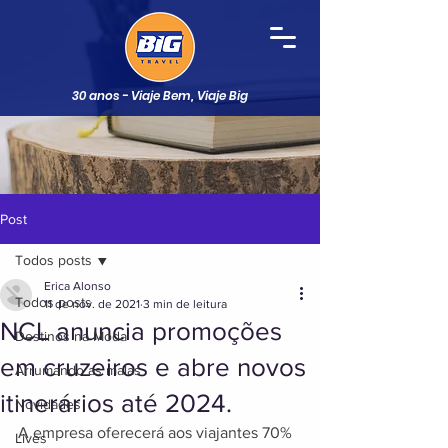
30 anos - Viaje Bem, Viaje Big
Post
Todos posts
Erica Alonso
Todos posts
11 de nov. de 2021
3 min de leitura
NCL anuncia promoções
Destinos na Moda
em cruzeiros e abre novos
Arrumando as malas
itinerários até 2024.
Novidades
A empresa oferecerá aos viajantes 70% 
Lives