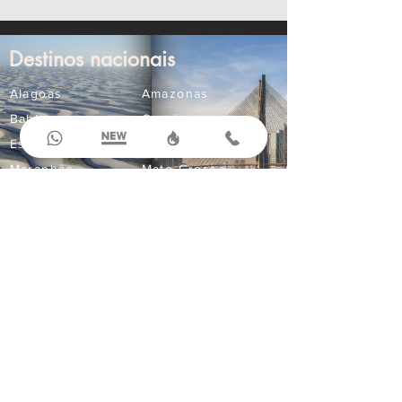
Destinos nacionais
Alagoas
Amazonas
Bahia
Ceará
Espírito Santo
Goiás
Maranhão
Mato Grosso
Mato Grosso do Sul
Minas Gerais
Paraná
Paraíba
Pernambuco
Rio Grande do Norte
Compre Online
Ingressos
Aluguel de Carros
Seguro Viagem