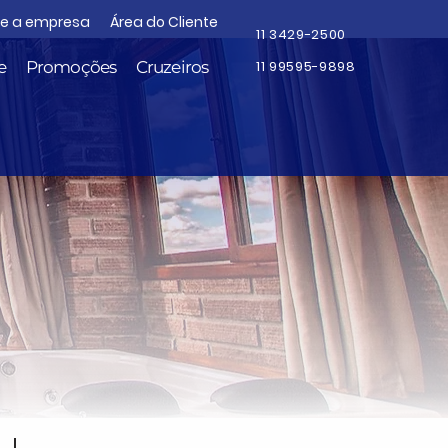
re a empresa
Área do Cliente
11 3429-2500
e
Promoções
Cruzeiros
11 99595-9898