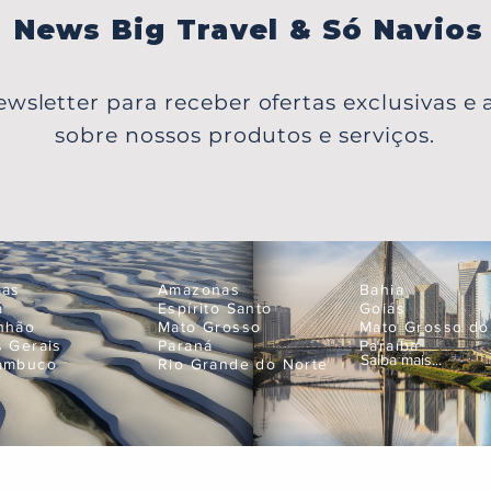
News Big Travel & Só Navios
wsletter para receber ofertas exclusivas e a
sobre nossos produtos e serviços.
oas
Amazonas
Bahia
á
Espírito Santo
Goiás
nhão
Mato Grosso
Mato Grosso do
s Gerais
Paraná
Paraíba
Saiba mais...
ambuco
Rio Grande do Norte