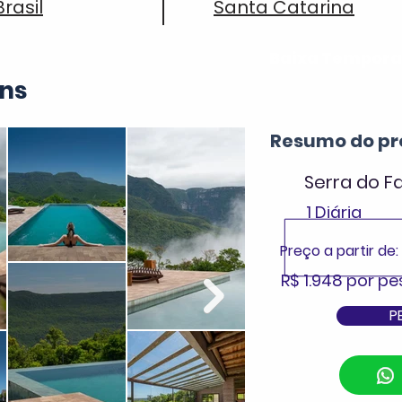
Brasil
Santa Catarina
Baixa Tempor
ns
Resumo do pr
Serra do Fa
1 Diária
Preço a partir de:
R$ 1.948 por p
P