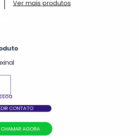
Ver mais produtos
ada
oduto
xinal
essoa
EDIR CONTATO
CHAMAR AGORA