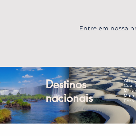
Entre em nossa ne
Destinos
Alag
Cear
Mara
nacionais
Mina
Pern