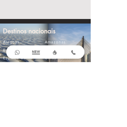
Destinos nacionais
Alagoas
Amazonas
Bahia
Ceará
Espírito Santo
Goiás
Maranhão
Mato Grosso
Mato Grosso do Sul
Minas Gerais
Paraná
Paraíba
Pernambuco
Rio Grande do Norte
Compre Online
Ingressos
Aluguel de Carros