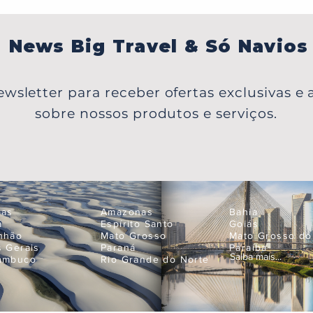
News Big Travel & Só Navios
wsletter para receber ofertas exclusivas e a
sobre nossos produtos e serviços.
oas
Amazonas
Bahia
á
Espírito Santo
Goiás
nhão
Mato Grosso
Mato Grosso do
s Gerais
Paraná
Paraíba
Saiba mais...
ambuco
Rio Grande do Norte