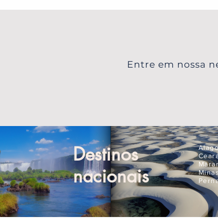
Entre em nossa ne
Destinos
Alag
Cear
Mara
nacionais
Mina
Pern