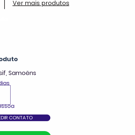
Ver mais produtos
ada
oduto
sif, Samoëns
dias
pessoa
EDIR CONTATO