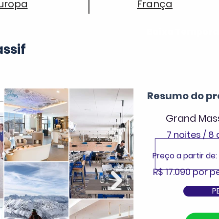
uropa
França
Baixa Tempor
ssif
Resumo do pr
Grand Mas
7 noites / 8 
Preço a partir de:
R$ 17.090 por 
P