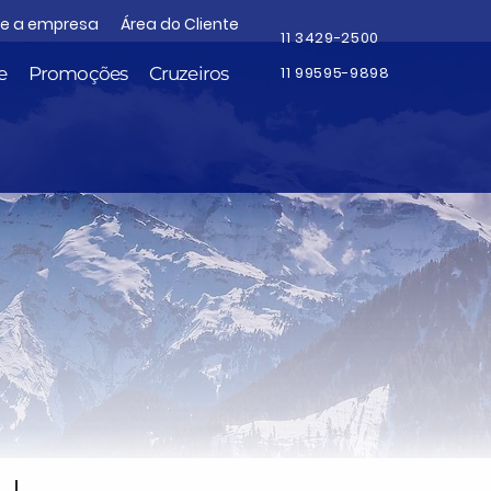
re a empresa
Área do Cliente
11 3429-2500
e
Promoções
Cruzeiros
11 99595-9898