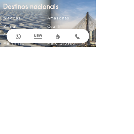
Destinos nacionais
Alagoas
Amazonas
Bahia
Ceará
Espírito Santo
Goiás
Maranhão
Mato Grosso
Mato Grosso do Sul
Minas Gerais
Paraná
Paraíba
Pernambuco
Rio Grande do Norte
Compre Online
Ingressos
Aluguel de Carros
Seguro Viagem
Corporativo
Passagens Aéreas