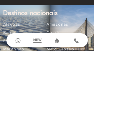
Destinos nacionais
Alagoas
Amazonas
Bahia
Ceará
Espírito Santo
Goiás
Maranhão
Mato Grosso
Mato Grosso do Sul
Minas Gerais
Paraná
Paraíba
Pernambuco
Rio Grande do Norte
Compre Online
Ingressos
Aluguel de Carros
Seguro Viagem
Corporativo