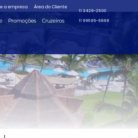
re a empresa
Área do Cliente
11 3429-2500
e
Promoções
Cruzeiros
11 99595-9898