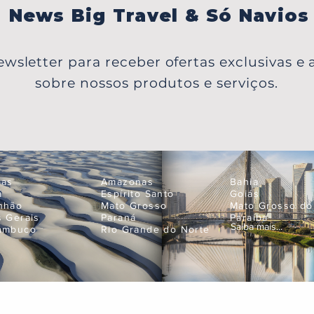
News Big Travel & Só Navios
wsletter para receber ofertas exclusivas e a
sobre nossos produtos e serviços.
oas
Amazonas
Bahia
á
Espírito Santo
Goiás
nhão
Mato Grosso
Mato Grosso do
s Gerais
Paraná
Paraíba
Saiba mais...
ambuco
Rio Grande do Norte
Empres
neje suas próximas férias