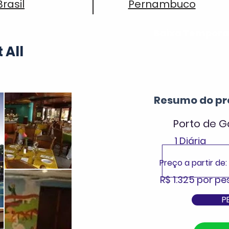
Brasil
Pernambuco
Baixa Tempor
 All
Resumo do pr
Porto de G
1 Diária
Preço a partir de:
R$ 1.325 por p
P