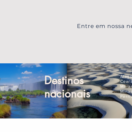
Entre em nossa ne
Destinos
Alag
Cear
Mara
nacionais
Mina
Pern
Compre Online
Pla