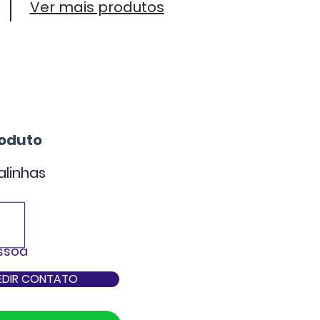
Ver mais produtos
ada
oduto
alinhas
essoa
EDIR CONTATO