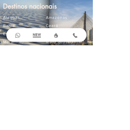
Destinos nacionais
Alagoas
Amazonas
Bahia
Ceará
Espírito Santo
Goiás
Maranhão
Mato Grosso
Mato Grosso do Sul
Minas Gerais
Paraná
Paraíba
Pernambuco
Rio Grande do Norte
Compre Online
Ingressos
Aluguel de Carros
Seguro Viagem
Corporativo
Passagens Aéreas