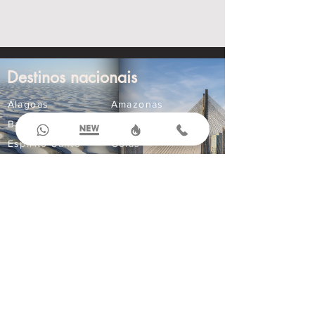
Destinos nacionais
Alagoas
Amazonas
Bahia
Ceará
Espírito Santo
Goiás
Maranhão
Mato Grosso
Mato Grosso do Sul
Minas Gerais
Paraná
Paraíba
Pernambuco
Rio Grande do Norte
Compre Online
Ingressos
Aluguel de Carros