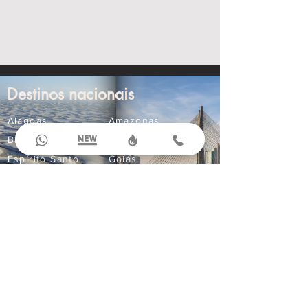
Destinos nacionais
Alagoas
Amazonas
Bahia
Ceará
Espírito Santo
Goiás
Maranhão
Mato Grosso
Mato Grosso do Sul
Minas Gerais
Paraná
Paraíba
Pernambuco
Rio Grande do Norte
Compre Online
Ingressos