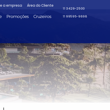
re a empresa
Área do Cliente
11 3429-2500
e
Promoções
Cruzeiros
11 99595-9898