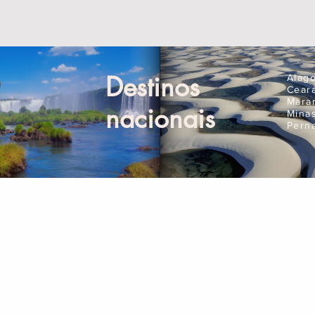
Destinos
Alag
Cear
Mara
nacionais
Mina
Pern
Compre Online
Pla
Ingressos
Seguro Viagem
Aluguel de Carros
Corporativo