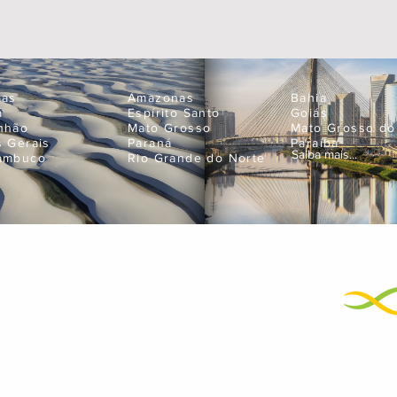
oas
Amazonas
Bahia
á
Espírito Santo
Goiás
nhão
Mato Grosso
Mato Grosso do
s Gerais
Paraná
Paraíba
Saiba mais...
ambuco
Rio Grande do Norte
Empres
neje suas próximas férias
atendimento@bigtravel.com.br
+55 11 99595-9898
01
+55 11 3429-2500