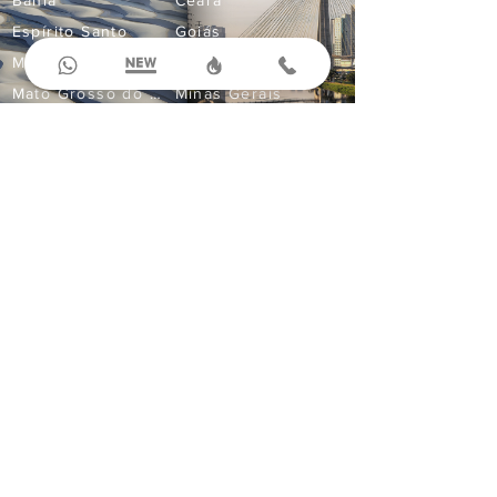
Bahia
Ceará
Espírito Santo
Goiás
Maranhão
Mato Grosso
Mato Grosso do Sul
Minas Gerais
Paraná
Paraíba
Pernambuco
Rio Grande do Norte
Compre Online
Ingressos
Aluguel de Carros
Seguro Viagem
Corporativo
Passagens Aéreas
Planeje suas próximas férias
+55 11 99595-