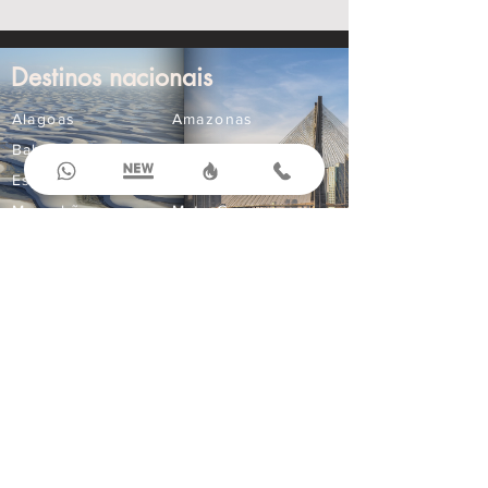
Destinos nacionais
Alagoas
Amazonas
Bahia
Ceará
Espírito Santo
Goiás
Maranhão
Mato Grosso
Mato Grosso do Sul
Minas Gerais
Paraná
Paraíba
Pernambuco
Rio Grande do Norte
Compre Online
Ingressos
Aluguel de Carros
Seguro Viagem