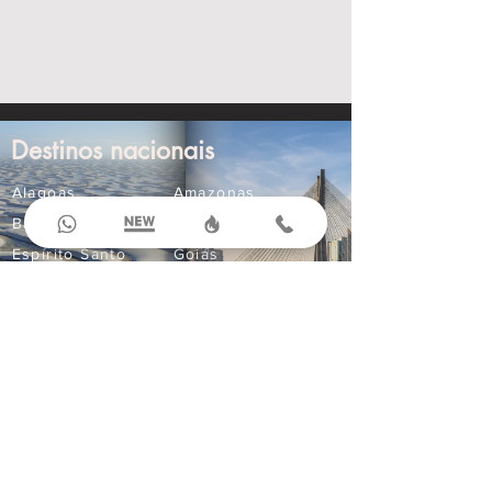
Destinos nacionais
Alagoas
Amazonas
Bahia
Ceará
Espírito Santo
Goiás
Maranhão
Mato Grosso
Mato Grosso do Sul
Minas Gerais
Paraná
Paraíba
Pernambuco
Rio Grande do Norte
Compre Online
Ingressos