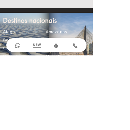
Destinos nacionais
Alagoas
Amazonas
Bahia
Ceará
Espírito Santo
Goiás
Maranhão
Mato Grosso
Mato Grosso do Sul
Minas Gerais
Paraná
Paraíba
Pernambuco
Rio Grande do Norte
Compre Online
Ingressos
Aluguel de Carros
Seguro Viagem