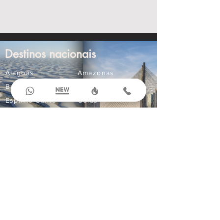
Destinos nacionais
Alagoas
Amazonas
Bahia
Ceará
Espírito Santo
Goiás
Maranhão
Mato Grosso
Mato Grosso do Sul
Minas Gerais
Paraná
Paraíba
Pernambuco
Rio Grande do Norte
Compre Online
Ingressos
Aluguel de Carros