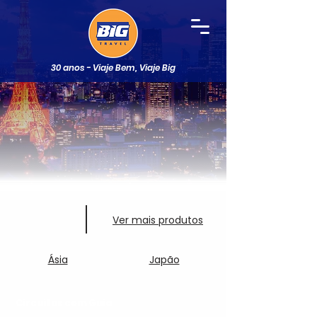
30 anos - Viaje Bem, Viaje Big
Ver mais produtos
Ásia
Japão
Circuitos com Guia