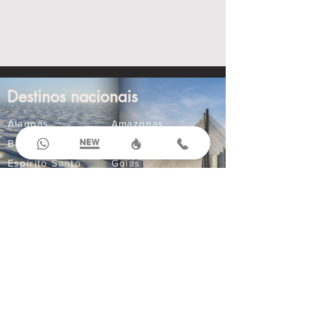
Destinos nacionais
Alagoas
Amazonas
Bahia
Ceará
Espírito Santo
Goiás
Maranhão
Mato Grosso
Mato Grosso do Sul
Minas Gerais
Paraná
Paraíba
Pernambuco
Rio Grande do Norte
Compre Online
Ingressos