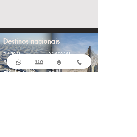
Destinos nacionais
Alagoas
Amazonas
Bahia
Ceará
Espírito Santo
Goiás
Maranhão
Mato Grosso
Mato Grosso do Sul
Minas Gerais
Paraná
Paraíba
Pernambuco
Rio Grande do Norte
Compre Online
Ingressos