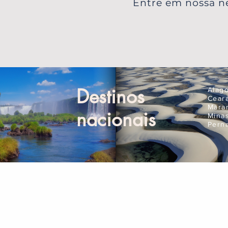
Entre em nossa ne
Destinos
Alag
Cear
Mara
nacionais
Mina
Pern
Compre Online
Pla
Ingressos
Seguro Viagem
Aluguel de Carros