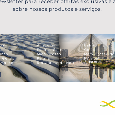
wsletter para receber ofertas exclusivas e a
sobre nossos produtos e serviços.
oas
Amazonas
Bahia
á
Espírito Santo
Goiás
nhão
Mato Grosso
Mato Grosso do
s Gerais
Paraná
Paraíba
Saiba mais...
ambuco
Rio Grande do Norte
Empres
neje suas próximas férias
atendimento@bigtravel.com.br
+55 11 99595-9898