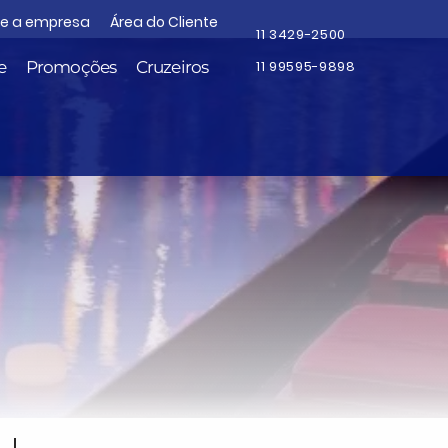
re a empresa
Área do Cliente
11 3429-2500
e
Promoções
Cruzeiros
11 99595-9898