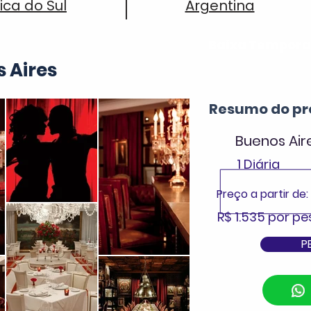
ca do Sul
Argentina
Baixa Tempor
 Aires
Resumo do pr
Buenos Air
1 Diária
Preço a partir de:
R$ 1.535 por p
P