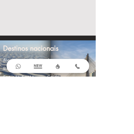
Destinos nacionais
Alagoas
Amazonas
Bahia
Ceará
Espírito Santo
Goiás
Maranhão
Mato Grosso
Mato Grosso do Sul
Minas Gerais
Paraná
Paraíba
Pernambuco
Rio Grande do Norte