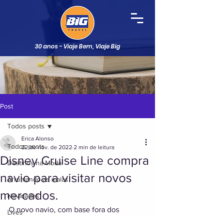
30 anos - Viaje Bem, Viaje Big
Post
Todos posts
Erica Alonso
Todos posts
22 de nov. de 2022
2 min de leitura
Disney Cruise Line compra
Destinos na Moda
navio para visitar novos
Arrumando as malas
mercados.
Novidades
O novo navio, com base fora dos 
Lives