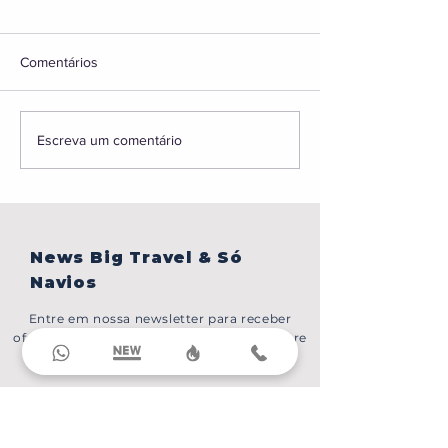
Comentários
BONJOUR,PARIS!
Caribe sem visto,
Escreva um comentário
em Portugal, gru
Japão e muito ma
News Big Travel & Só
Navios
Entre em nossa newsletter para receber
ofertas exclusivas e as últimas notícias sobre
nossos produtos e serviços.