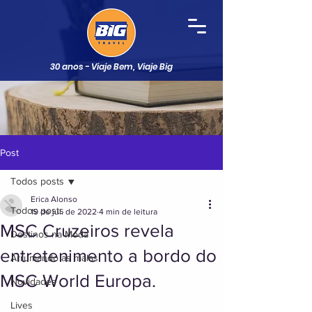
30 anos - Viaje Bem, Viaje Big
Post
Todos posts
Erica Alonso
Todos posts
19 de jul. de 2022
4 min de leitura
MSC Cruzeiros revela
Destinos na Moda
entretenimento a bordo do
Arrumando as malas
MSC World Europa.
Novidades
Lives