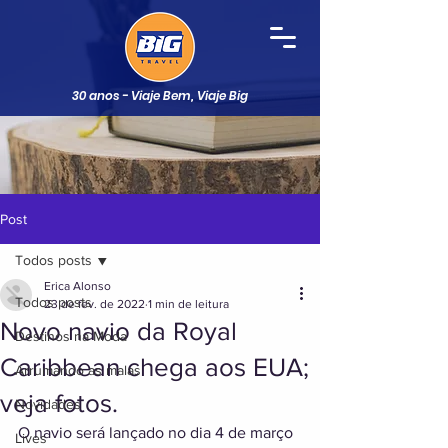
30 anos - Viaje Bem, Viaje Big
Post
Todos posts
Erica Alonso
Todos posts
23 de fev. de 2022
1 min de leitura
Novo navio da Royal
Destinos na Moda
Caribbean chega aos EUA;
Arrumando as malas
veja fotos.
Novidades
O navio será lançado no dia 4 de março 
Lives