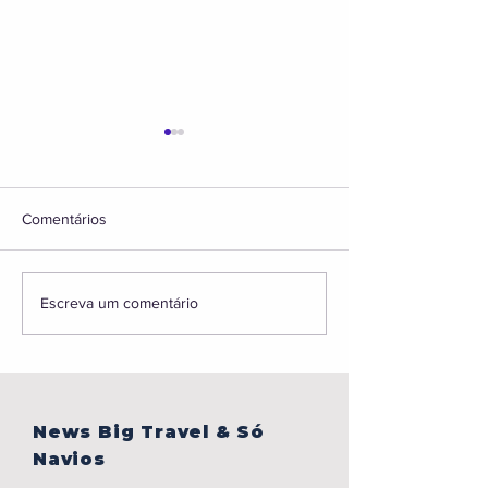
Comentários
BONJOUR,PARIS!
Caribe sem visto,
Escreva um comentário
em Portugal, gru
Japão e muito ma
News Big Travel & Só
Navios